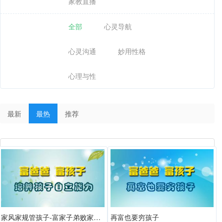
家教直播
全部
心灵导航
心灵沟通
妙用性格
心理与性
最新
最热
推荐
家风家规管孩子-富家子弟败家的六大病根之三
再富也要穷孩子