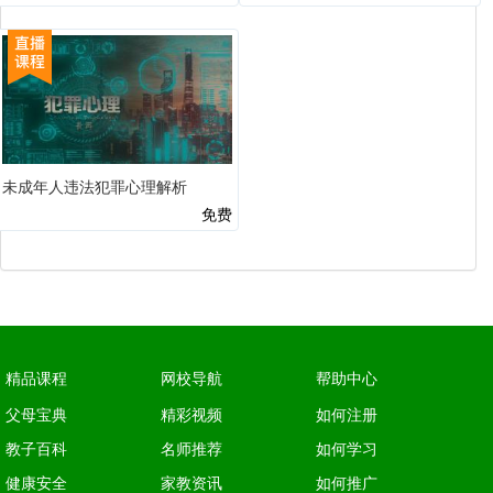
未成年人违法犯罪心理解析
免费
精品课程
网校导航
帮助中心
父母宝典
精彩视频
如何注册
教子百科
名师推荐
如何学习
健康安全
家教资讯
如何推广