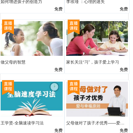
如何增进孩子的创造力
李玫瑾 ：心理的迷失
免费
免费
做父母的智慧
家长关注“习”，孩子爱上学习
免费
免费
王学贤-全脑速读学习法
父母做对了孩子才优秀——爱与幸福原则
免费
免费