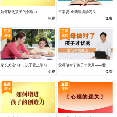
如何增进孩子的创造力
王学贤-全脑速读学习法
免费
免费
家长关注“习”，孩子爱上学习
父母做对了孩子才优秀——爱与幸福原则
免费
免费