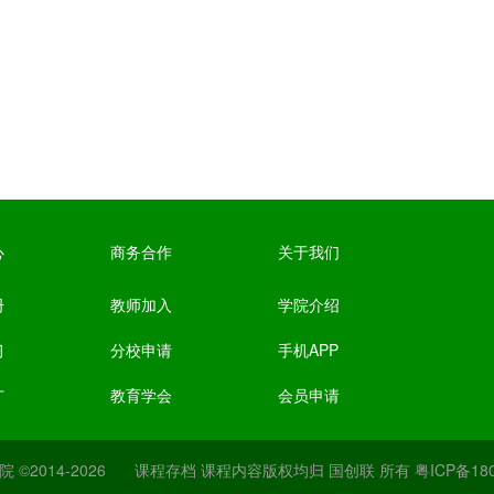
心
商务合作
关于我们
册
教师加入
学院介绍
习
分校申请
手机APP
广
教育学会
会员申请
院
©2014-2026
课程存档
课程内容版权均归
国创联
所有
粤ICP备18