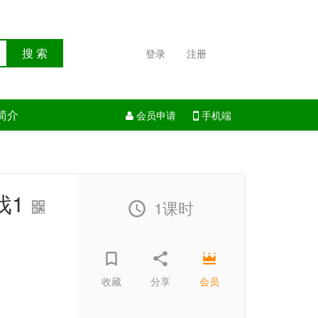
搜 索
登录
注册
简介
会员申请
手机端
戏1
1课时
收藏
分享
会员